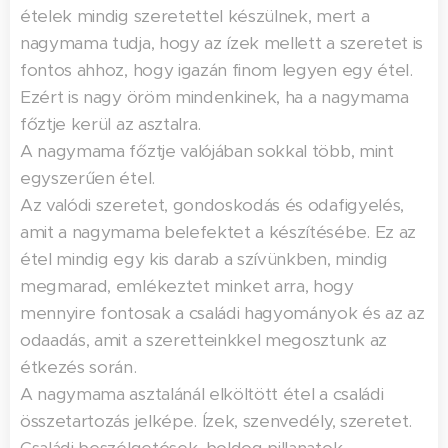
ételek mindig szeretettel készülnek, mert a
nagymama tudja, hogy az ízek mellett a szeretet is
fontos ahhoz, hogy igazán finom legyen egy étel.
Ezért is nagy öröm mindenkinek, ha a nagymama
főztje kerül az asztalra.
A nagymama főztje valójában sokkal több, mint
egyszerűen étel.
Az valódi szeretet, gondoskodás és odafigyelés,
amit a nagymama belefektet a készítésébe. Ez az
étel mindig egy kis darab a szívünkben, mindig
megmarad, emlékeztet minket arra, hogy
mennyire fontosak a családi hagyományok és az az
odaadás, amit a szeretteinkkel megosztunk az
étkezés során.
A nagymama asztalánál elköltött étel a családi
összetartozás jelképe. Ízek, szenvedély, szeretet.
Családi beszélgetések, boldog pillanatok,