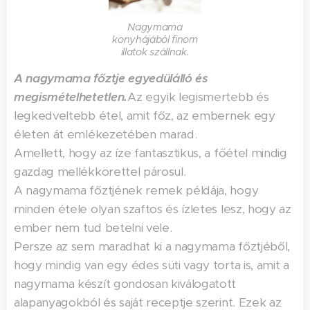
Nagymama
konyhájából finom
illatok szállnak.
A nagymama főztje egyedülálló és
megismételhetetlen.
Az egyik legismertebb és
legkedveltebb étel, amit főz, az embernek egy
életen át emlékezetében marad.
Amellett, hogy az íze fantasztikus, a főétel mindig
gazdag mellékkörettel párosul.
A nagymama főztjének remek példája, hogy
minden étele olyan szaftos és ízletes lesz, hogy az
ember nem tud betelni vele.
Persze az sem maradhat ki a nagymama főztjéből,
hogy mindig van egy édes süti vagy torta is, amit a
nagymama készít gondosan kiválogatott
alapanyagokból és saját receptje szerint. Ezek az